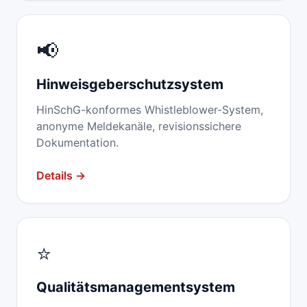
📢
Hinweisgeber­schutzsystem
HinSchG-konformes Whistleblower-System,
anonyme Meldekanäle, revisionssichere
Dokumentation.
Details →
⭐
Qualitäts­management­system